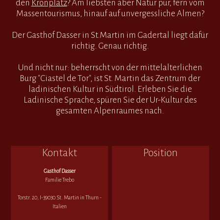
den
Kronplatz
? Am liebsten aber Natur pur, fern vom
Massentourismus, hinauf auf unvergessliche Almen?
Der Gasthof Dasser in St.Martin im Gadertal liegt dafür
richtig. Genau richtig.
Und nicht nur: beherrscht von der mittelalterlichen
Burg "Ciastel de Tor", ist St. Martin das Zentrum der
ladinischen Kultur in Südtirol. Erleben Sie die
Ladinische Sprache, spüren Sie der Ur-Kultur des
gesamten Alpenraumes nach.
Kontakt
Position
Gasthof Dasser
Familie Trebo
Torstr. 20, I-39030 St. Martin in Thurn -
Italien